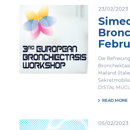
23/02/2023
Simeo
Bronc
Febru
Die Befreiung
Bronchiektasi
Mailand (Ital
Sekretmobili
DISTAL MUC
READ MORE
05/02/2023