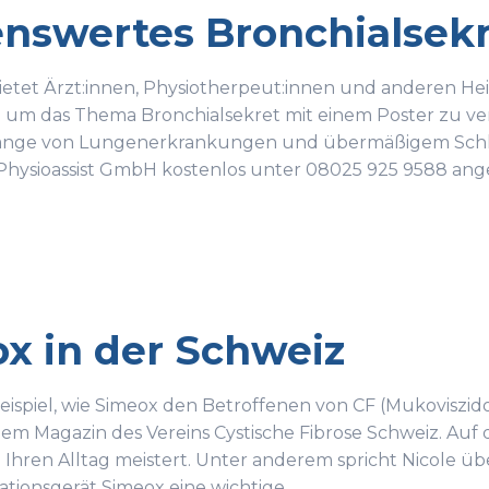
nswertes Bronchialsek
bietet Ärzt:innen, Physiotherpeut:innen und anderen Heil
um das Thema Bronchialsekret mit einem Poster zu verm
e von Lungenerkrankungen und übermäßigem Schleim
 Physioassist GmbH kostenlos unter 08025 925 9588 ang
x in der Schweiz
eispiel, wie Simeox den Betroffenen von CF (Mukoviszidos
em Magazin des Vereins Cystische Fibrose Schweiz. Auf de
ie Ihren Alltag meistert. Unter anderem spricht Nicole üb
ationsgerät Simeox eine wichtige…