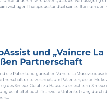
nd. Unter anderem wird betont, dass die Verflüssigung u
eim wichtiger Therapiebestandteil sein sollten, um den
oAssist und „Vaincre La
eßen Partnerschaft
und die Patientenorganisation Vaincre La Mucoviscidose (e
rtnerschaft unterzeichnet, um Patienten, die an Mukovisz
g des Simeox-Geräts zu Hause zu erleichtern. Simeox ist
ung beinhaltet auch finanzielle Unterstützung durch di
von…