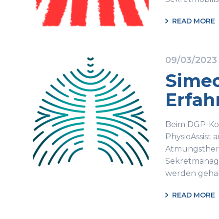
READ MORE
09/03/2023
Simeo
Erfah
Beim DGP-Kong
PhysioAssist 
Atmungsthera
Sekretmanage
werden gehal
READ MORE