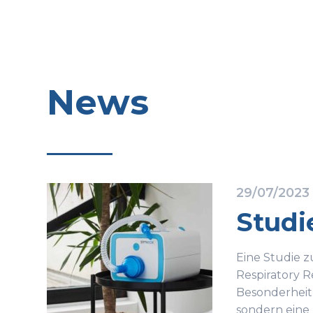
News
29/07/2023
Studi
Eine Studie 
Respiratory R
Besonderheit,
sondern eine