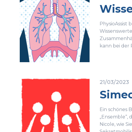
Wisse
PhysioAssist 
Wissenswerte 
Zusammenhäng
kann bei der
21/03/2023
Simeo
Ein schönes B
„Ensemble“, d
Nicole, wie S
Sekretmobilis