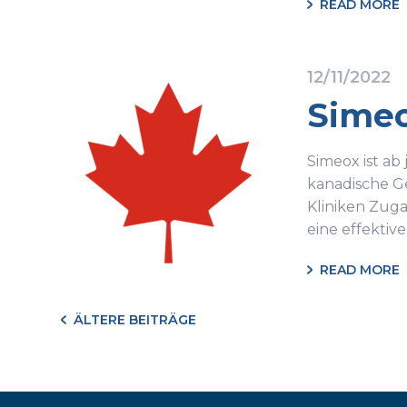
READ MORE
12/11/2022
Simeo
Simeox ist ab
kanadische G
Kliniken Zuga
eine effekti
READ MORE
ÄLTERE BEITRÄGE