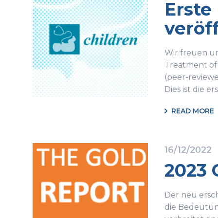
Erste
veröf
Wir freuen un
Treatment of C
(peer-reviewe
Dies ist die e
READ MORE
16/12/2022
2023 
Der neu ersch
die Bedeutun