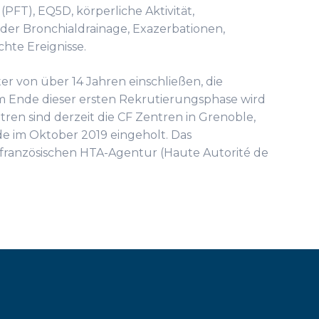
FT), EQ5D, körperliche Aktivität,
der Bronchialdrainage, Exazerbationen,
te Ereignisse.
er von über 14 Jahren einschließen, die
m Ende dieser ersten Rekrutierungsphase wird
en sind derzeit die CF Zentren in Grenoble,
de im Oktober 2019 eingeholt. Das
französischen HTA-Agentur (Haute Autorité de