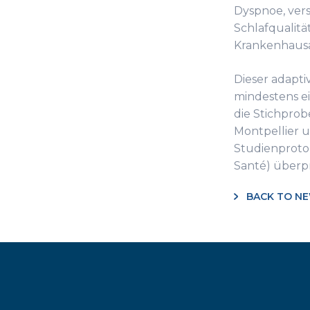
Dyspnoe, vers
Schlafqualitä
Krankenhausa
Dieser adapti
mindestens e
die Stichprob
Montpellier u
Studienproto
Santé) überpr
BACK TO N