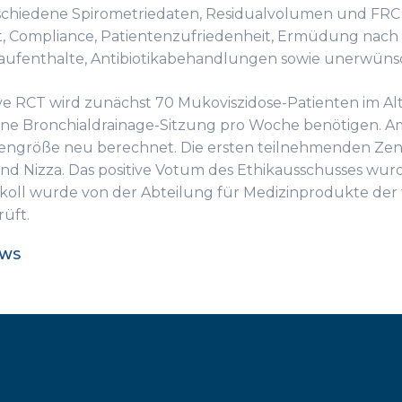
chiedene Spirometriedaten, Residualvolumen und FRC (P
t, Compliance, Patientenzufriedenheit, Ermüdung nach 
ufenthalte, Antibiotikabehandlungen sowie unerwünsch
ve RCT wird zunächst 70 Mukoviszidose-Patienten im Alt
ine Bronchialdrainage-Sitzung pro Woche benötigen. A
engröße neu berechnet. Die ersten teilnehmenden Zentr
nd Nizza. Das positive Votum des Ethikausschusses wur
koll wurde von der Abteilung für Medizinprodukte der 
üft.
EWS