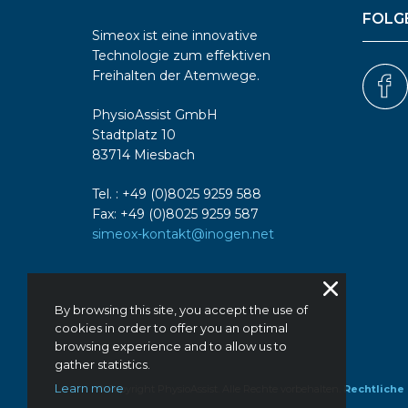
FOLGE
Simeox ist eine innovative
Technologie zum effektiven
Freihalten der Atemwege.
PhysioAssist GmbH
Stadtplatz 10
83714 Miesbach
Tel. : +49 (0)8025 9259 588
Fax: +49 (0)8025 9259 587
simeox-kontakt@inogen.net
By browsing this site, you accept the use of
cookies in order to offer you an optimal
browsing experience and to allow us to
gather statistics.
Learn more
© Copyright PhysioAssist. Alle Rechte vorbehalten.
Rechtliche