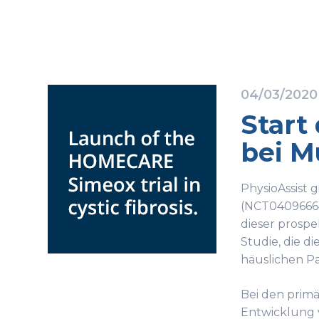
04/03/2020
Start
bei M
PhysioAssist 
(NCT04096664)
dieser prospe
Studie, die d
häuslichen P
Bei den prim
Entwicklung 