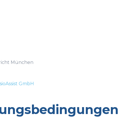
richt München
sioAssist GmbH
zungsbedingungen