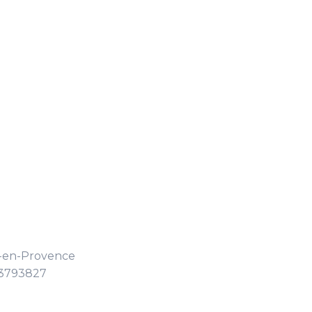
x-en-Provence
53793827